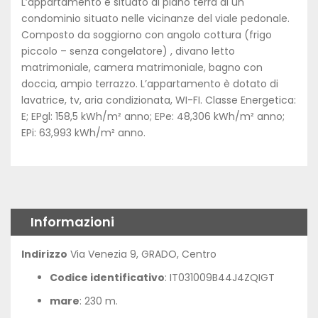
L’appartamento è situato al piano terra di un
condominio situato nelle vicinanze del viale pedonale.
Composto da soggiorno con angolo cottura (frigo
piccolo – senza congelatore) , divano letto
matrimoniale, camera matrimoniale, bagno con
doccia, ampio terrazzo. L’appartamento è dotato di
lavatrice, tv, aria condizionata, WI-FI. Classe Energetica:
E; EPgl: 158,5 kWh/m² anno; EPe: 48,306 kWh/m² anno;
EPi: 63,993 kWh/m² anno.
Informazioni
Indirizzo
Via Venezia 9, GRADO, Centro
Codice identificativo
: IT031009B44J4ZQIGT
mare
: 230 m.