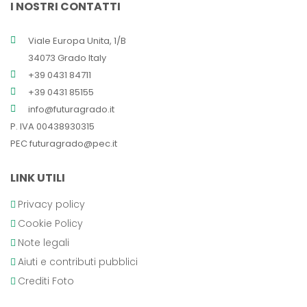
I NOSTRI CONTATTI
Viale Europa Unita, 1/B
34073 Grado Italy
+39 0431 84711
+39 0431 85155
info@futuragrado.it
P. IVA 00438930315
PEC
futuragrado@pec.it
LINK UTILI
Privacy policy
Cookie Policy
Note legali
Aiuti e contributi pubblici
Crediti Foto