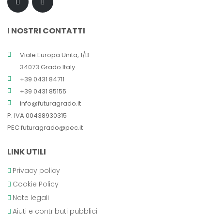
I NOSTRI CONTATTI
Viale Europa Unita, 1/B
34073 Grado Italy
+39 0431 84711
+39 0431 85155
info@futuragrado.it
P. IVA 00438930315
PEC
futuragrado@pec.it
LINK UTILI
Privacy policy
Cookie Policy
Note legali
Aiuti e contributi pubblici