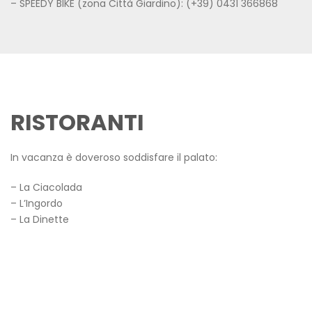
– SPEEDY BIKE (zona Città Giardino): (+39) 0431 366868
RISTORANTI
In vacanza è doveroso soddisfare il palato:
– La Ciacolada
– L’Ingordo
– La Dinette